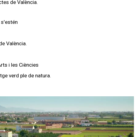
ctes de València.
 s'estén
de València.
rts i les Ciències
satge verd ple de natura.