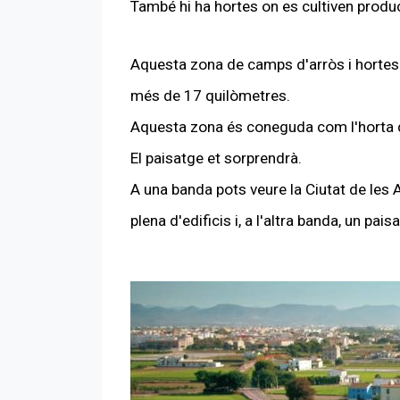
També hi ha hortes on es cultiven produ
Aquesta zona de camps d'arròs i hortes
més de 17 quilòmetres.
Aquesta zona és coneguda com l'horta 
El paisatge et sorprendrà.
A una banda pots veure la Ciutat de les A
plena d'edificis i, a l'altra banda, un pai
Tornar a l'índex