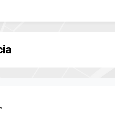
cia
s.