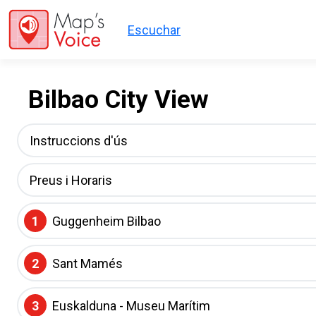
Skip to main content
Escuchar
Bilbao City View
Instruccions d'ús
Preus i Horaris
1
Guggenheim Bilbao
2
Sant Mamés
3
Euskalduna - Museu Marítim