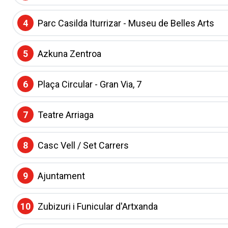
4
Parc Casilda Iturrizar - Museu de Belles Arts
5
Azkuna Zentroa
6
Plaça Circular - Gran Via, 7
7
Teatre Arriaga
8
Casc Vell / Set Carrers
9
Ajuntament
10
Zubizuri i Funicular d'Artxanda