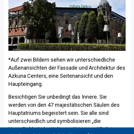
Zurück zum Index
*Auf zwei Bildern sehen wir unterschiedliche
Außenansichten der Fassade und Architektur des
Azkuna Centers, eine Seitenansicht und den
Haupteingang.
Besichtigen Sie unbedingt das Innere. Sie
werden von den 47 majestätischen Säulen des
Hauptatriums begeistert sein. Sie alle sind
unterschiedlich und symbolisieren „die
Unendlichkeit der Kulturen, Kriege und Religionen,