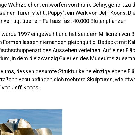
ge Wahrzeichen, entworfen von Frank Gehry, gehört zu
 seinen Türen steht „Puppy“, ein Werk von Jeff Koons. D
verfügt über ein Fell aus fast 40.000 Blütenpflanzen.
 wurde 1997 eingeweiht und hat seitdem Millionen von B
ormen lassen niemanden gleichgültig. Bedeckt mit Kalk
, fischschuppenartiges Aussehen verleihen. Auf einer Fl
trium, in dem die zwanzig Galerien des Museums zusam
ums, dessen gesamte Struktur keine einzige ebene Fläc
Straßenniveau befinden sich mehrere Skulpturen, wie et
“ von Jeff Koons.