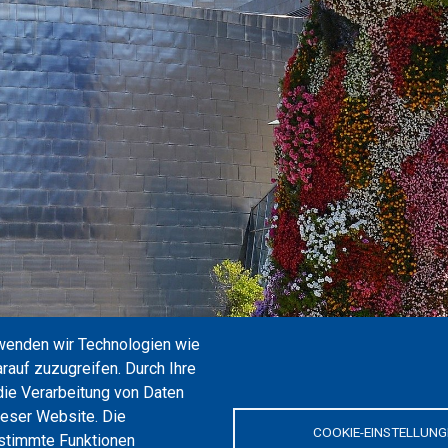
rwenden wir Technologien wie
rauf zuzugreifen. Durch Ihre
sicht des Museums und der Mündung des Bilbao, das Inn
ie Verarbeitung von Daten
iesiger Hund aus Blumen, der den Haupteingang bewacht.
ieser Website. Die
COOKIE-EINSTELLUNG
estimmte Funktionen