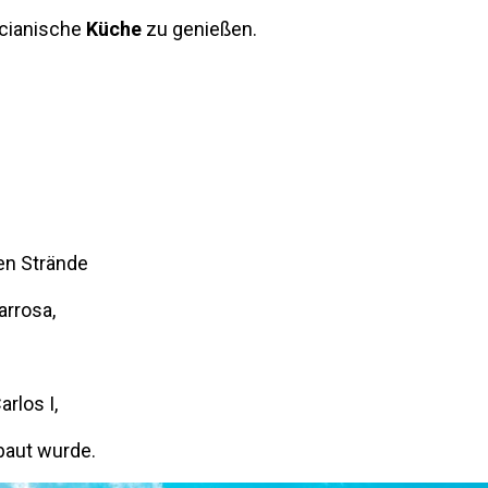
ncianische
Küche
zu genießen.
en Strände
arrosa,
rlos I,
aut wurde.