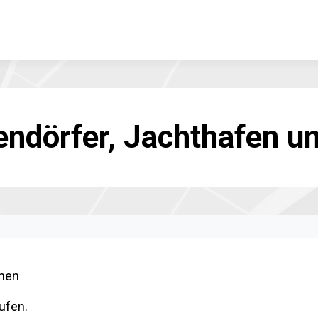
endörfer, Jachthafen u
rnen
ufen.