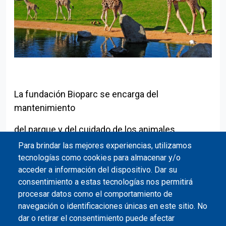
La fundación Bioparc se encarga del
mantenimiento
del parque y del cuidado de los animales.
Para brindar las mejores experiencias, utilizamos
tecnologías como cookies para almacenar y/o
acceder a información del dispositivo. Dar su
El objetivo de la fundación es conservar
consentimiento a estas tecnologías nos permitirá
los
ecosistemas
del mundo
procesar datos como el comportamiento de
navegación o identificaciones únicas en este sitio. No
y que las personas aprendan la importancia
dar o retirar el consentimiento puede afectar