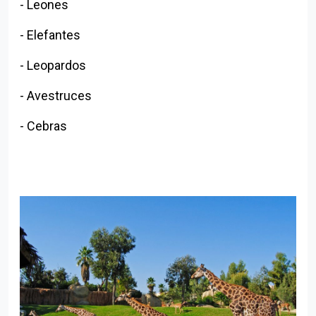
- Leones
- Elefantes
- Leopardos
- Avestruces
- Cebras
Volver al índice