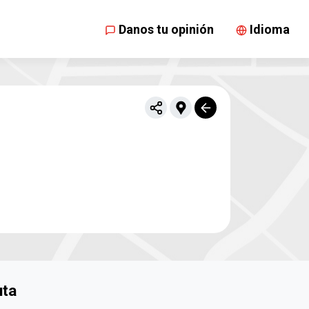
Danos tu opinión
Idioma
uta