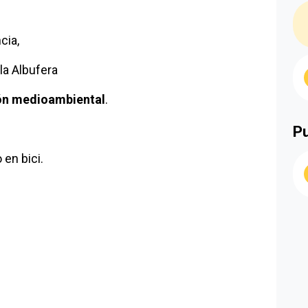
a
cia,
la Albufera
ón medioambiental
.
Pu
en bici.