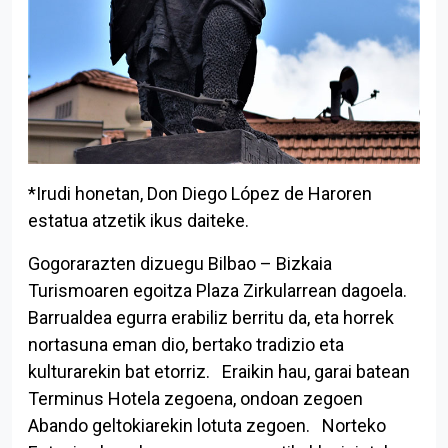
*Irudi honetan, Don Diego López de Haroren
estatua atzetik ikus daiteke.
Gogorarazten dizuegu Bilbao – Bizkaia
Itzuli aurkibidera
Turismoaren egoitza Plaza Zirkularrean dagoela.
Barrualdea egurra erabiliz berritu da, eta horrek
nortasuna eman dio, bertako tradizio eta
kulturarekin bat etorriz.
Eraikin hau, garai batean
Terminus Hotela zegoena, ondoan zegoen
Abando geltokiarekin lotuta zegoen.
Norteko