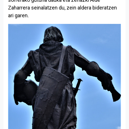
Zaharrera seinalatzen du, zein aldera bideratzen
ari garen.