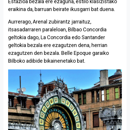
Estazioa bezala ere ezaguna, estilo klasizistako
eraikina da, barruan beirate ikusgarri bat duena.
Aurrerago, Arenal zubirantz jarraituz,
itsasadarraren paraleloan, Bilbao Concordia
geltokia dago, La Concordia edo Santander
geltokia bezala ere ezagutzen dena, herrian
ezagutzen den bezala. Belle Epoque garaiko
Bilboko adibide bikainenetako bat.