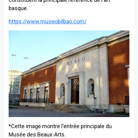
basque.
https://www.museobilbao.com/
*Cette image montre l'entrée principale du
Retour à l'index
Musée des Beaux-Arts.