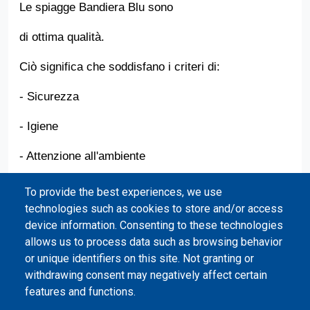
Le spiagge Bandiera Blu sono
di ottima qualità.
Ciò significa che soddisfano i criteri di:
- Sicurezza
Ritorna all'indice
- Igiene
- Attenzione all'ambiente
To provide the best experiences, we use
technologies such as cookies to store and/or access
Il pittore valenciano Joaquín Sorolla
device information. Consenting to these technologies
allows us to process data such as browsing behavior
dipinse queste spiagge molte volte.
or unique identifiers on this site. Not granting or
Il lungomare è pieno di ristoranti.
withdrawing consent may negatively affect certain
features and functions.
Si può anche visitare la casa dello scrittore