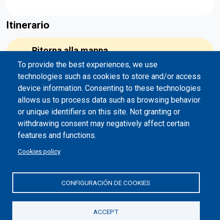
Itinerario
Ritorna alla mappa
Valencia
To provide the best experiences, we use
technologies such as cookies to store and/or access
Come arrivarci
device information. Consenting to these technologies
2
Spiagge intorno a Valencia
allows us to process data such as browsing behavior
or unique identifiers on this site. Not granting or
withdrawing consent may negatively affect certain
Punto precedente
features and functions.
Cookies policy
1
Il Saler
CONFIGURACIÓN DE COOKIES
|
|
politica sulla riservatezza
Politica sui cookie
Imposta i
ACCEPT