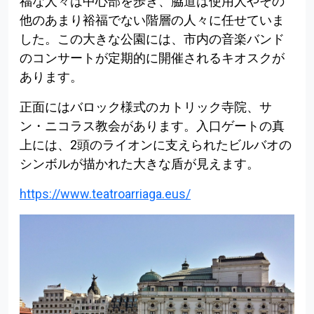
福な人々は中心部を歩き、脇道は使用人やその
他のあまり裕福でない階層の人々に任せていま
した。この大きな公園には、市内の音楽バンド
のコンサートが定期的に開催されるキオスクが
あります。
正面にはバロック様式のカトリック寺院、サ
ン・ニコラス教会があります。入口ゲートの真
上には、2頭のライオンに支えられたビルバオの
シンボルが描かれた大きな盾が見えます。
https://www.teatroarriaga.eus/
Volver al índice