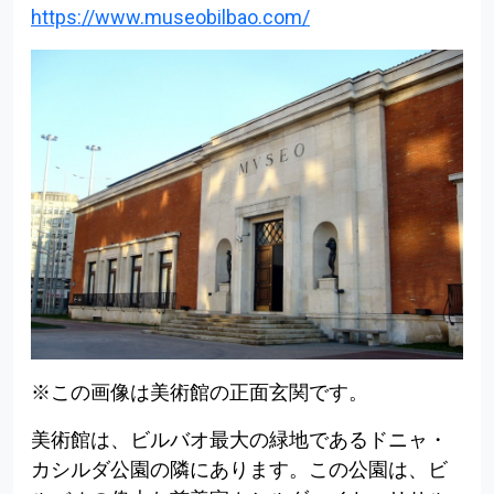
https://www.museobilbao.com/
※この画像は美術館の正面玄関です。
Volver al índice
美術館は、ビルバオ最大の緑地であるドニャ・
カシルダ公園の隣にあります。この公園は、ビ