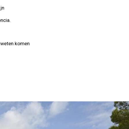
ijn
ncia.
e weten komen