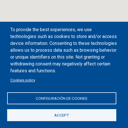
To provide the best experiences, we use
technologies such as cookies to store and/or access
device information. Consenting to these technologies
allows us to process data such as browsing behavior
or unique identifiers on this site. Not granting or
withdrawing consent may negatively affect certain
Desplegar/plegar índice
features and functions.
Valencia
Cookies policy
Festivals, cultuur, sport, gastronomie... Een stad
met evenveel activiteiten als redenen om terug te
CONFIGURACIÓN DE COOKIES
keren.
ACCEPT
Route 1 - Historisch centrum,
Ciutat Vella