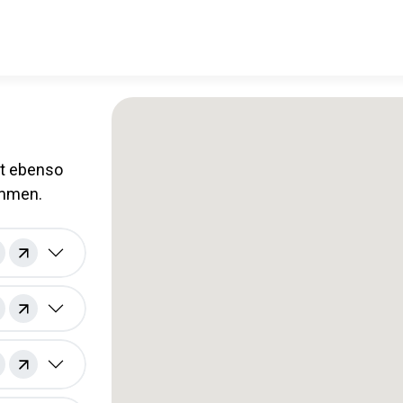
it ebenso
ommen.