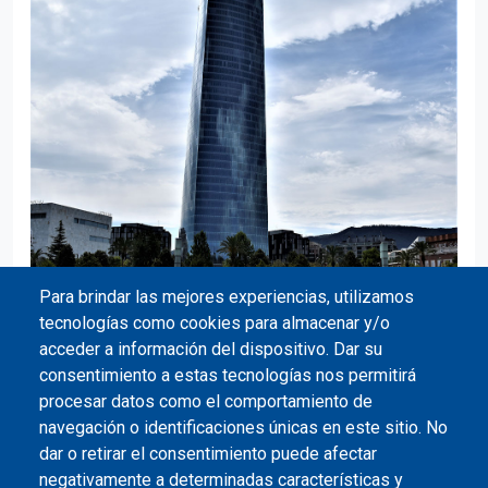
Para brindar las mejores experiencias, utilizamos
tecnologías como cookies para almacenar y/o
acceder a información del dispositivo. Dar su
consentimiento a estas tecnologías nos permitirá
*En estas dos imágenes observamos,
procesar datos como el comportamiento de
respectivamente, la pasarela Pedro Arrupe con la
navegación o identificaciones únicas en este sitio. No
Universidad de Deusto al fondo, y la torre Iberdrola.
dar o retirar el consentimiento puede afectar
negativamente a determinadas características y