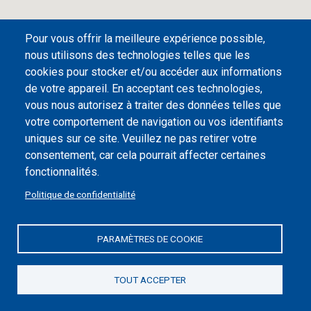
Pour vous offrir la meilleure expérience possible,
nous utilisons des technologies telles que les
cookies pour stocker et/ou accéder aux informations
de votre appareil. En acceptant ces technologies,
vous nous autorisez à traiter des données telles que
votre comportement de navigation ou vos identifiants
uniques sur ce site. Veuillez ne pas retirer votre
consentement, car cela pourrait affecter certaines
Desplegar/plegar índice
fonctionnalités.
Vue sur la ville de Bilbao
Politique de confidentialité
Mode d'emploi
PARAMÈTRES DE COOKIE
Tarifs et horaires
TOUT ACCEPTER
1
Guggenheim Bilbao